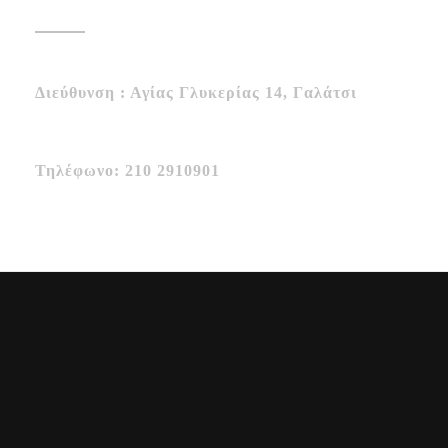
Επικοινωνία
Διεύθυνση : Αγίας Γλυκερίας 14, Γαλάτσι
Τηλέφωνο: 210 2910901