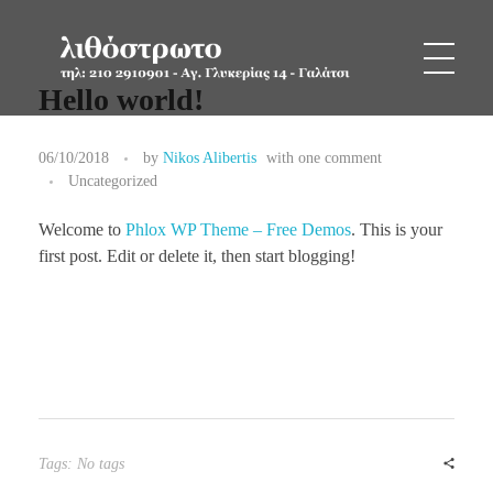
Hello world!
lithostroto.gr
lithostroto.gr
06/10/2018
by
Nikos Alibertis
with
one comment
Uncategorized
Welcome to
Phlox WP Theme – Free Demos
. This is your
first post. Edit or delete it, then start blogging!
Tags: No tags